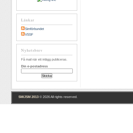
Länkar
Simförbundet
VSSF
Nyhetsbrev
Få mail när ett inlägg publiceras.
Din e-postadress
SM/JSM 2013
© 2026 All rights reserved.