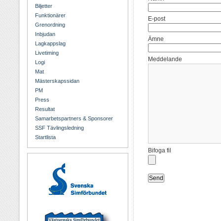
Biljetter
Funktionärer
E-post
Grenordning
Inbjudan
Ämne
Lagkappslag
Livetiming
Meddelande
Logi
Mat
Mästerskapssidan
PM
Press
Resultat
Samarbetspartners & Sponsorer
SSF Tävlingsledning
Startlista
Bifoga fil