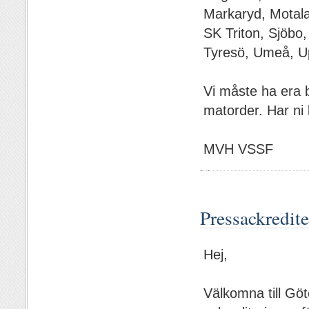
Markaryd, Motal
SK Triton, Sjöbo,
Tyresö, Umeå, U
Vi måste ha era b
matorder. Har ni 
MVH VSSF
Pressackredit
Hej,
Välkomna till G