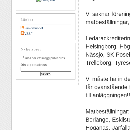
Vi saknar förenin
Länkar
matbeställningar
Simförbundet
VSSF
Ledarackrediterin
Helsingborg, Hög
Nyhetsbrev
Nässjö, SK Posei
Få mail när ett inlägg publiceras.
Trelleborg, Tyre
Din e-postadress
Vi måste ha in de
får ovanstående fö
till anläggningen!
Matbeställningar:
Borlänge, Eskils
Höganäs, Järfälla