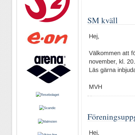
SM kväll
Hej,
Välkommen att f
november, kl. 20
Läs gärna inbju
MVH
Föreningsuppg
Hej,