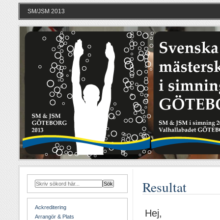
SM/JSM 2013
Resultat
Ackreditering
Hej,
Arrangör & Plats