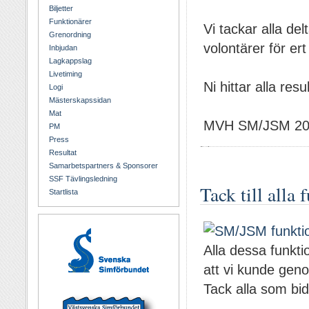
Biljetter
Funktionärer
Vi tackar alla de
Grenordning
volontärer för 
Inbjudan
Lagkappslag
Livetiming
Ni hittar alla resu
Logi
Mästerskapssidan
Mat
MVH SM/JSM 2
PM
Press
Resultat
Samarbetspartners & Sponsorer
SSF Tävlingsledning
Tack till alla
Startlista
Alla dessa funkt
att vi kunde gen
Tack alla som bid