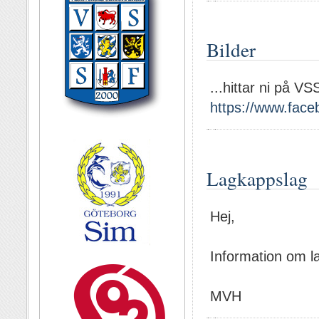
Bilder
...hittar ni på V
https://www.fac
Lagkappslag
Hej,
Information om l
MVH