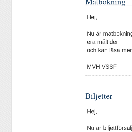
Matbokning
Hej,
Nu är matbokninge
era måltider
och kan läsa me
MVH VSSF
Biljetter
Hej,
Nu är biljettförsä